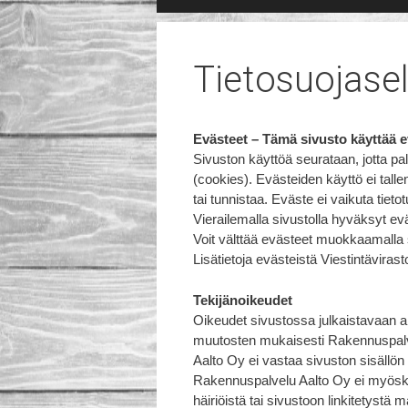
k
i
p
t
Tietosuojasel
o
c
o
Evästeet – Tämä sivusto käyttää e
n
Sivuston käyttöä seurataan, jotta p
t
(cookies). Evästeiden käyttö ei tallen
e
tai tunnistaa. Eväste ei vaikuta tietot
n
Vierailemalla sivustolla hyväksyt ev
t
Voit välttää evästeet muokkaamalla s
Lisätietoja evästeistä Viestintävirast
Tekijänoikeudet
Oikeudet sivustossa julkaistavaan a
muutosten mukaisesti Rakennuspalve
Aalto Oy ei vastaa sivuston sisällön
Rakennuspalvelu Aalto Oy ei myöskää
häiriöistä tai sivustoon linkitetystä