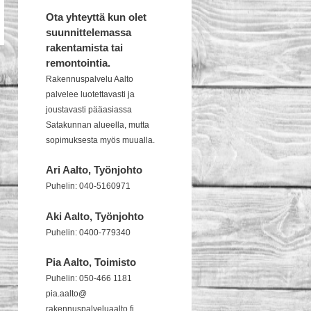
Ota yhteyttä kun olet
suunnittelemassa
rakentamista tai
remontointia.
Rakennuspalvelu Aalto
palvelee luotettavasti ja
joustavasti pääasiassa
Satakunnan alueella, mutta
sopimuksesta myös muualla.
Ari Aalto, Työnjohto
Puhelin: 040-5160971
Aki Aalto, Työnjohto
Puhelin: 0400-779340
Pia Aalto, Toimisto
Puhelin: 050-466 1181
pia.aalto@
rakennuspalveluaalto.fi