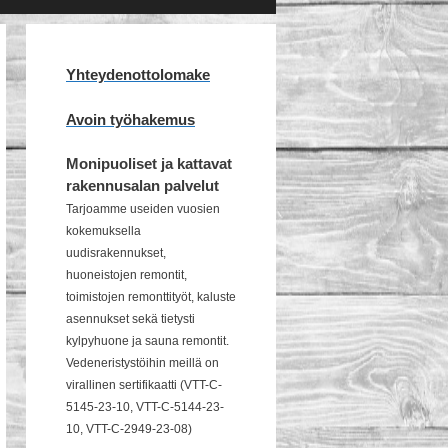
Yhteydenottolomake
Avoin työhakemus
Monipuoliset ja kattavat
rakennusalan palvelut
Tarjoamme useiden vuosien
kokemuksella
uudisrakennukset,
huoneistojen remontit,
toimistojen remonttityöt, kaluste
asennukset sekä tietysti
kylpyhuone ja sauna remontit.
Vedeneristystöihin meillä on
virallinen sertifikaatti (VTT-C-
5145-23-10, VTT-C-5144-23-
10, VTT-C-2949-23-08)