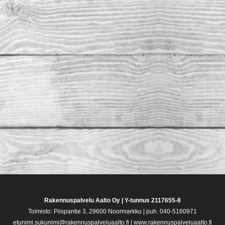
Rakennuspalvelu Aalto Oy | Y-tunnus 2117655-8
Toimisto: Piispantie 3, 29600 Noormarkku | puh. 040-5160971
etunimi.sukunimi@rakennuspalveluaalto.fi | www.rakennuspalveluaalto.fi