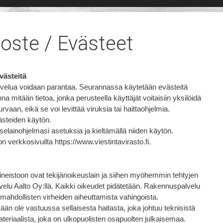
oste / Evästeet
västeitä
alvelua voidaan parantaa. Seurannassa käytetään evästeitä
na mitään tietoa, jonka perusteella käyttäjät voitaisiin yksilöidä
urvaan, eikä se voi levittää viruksia tai haittaohjelmia.
ästeiden käytön.
elainohjelmasi asetuksia ja kieltämällä niiden käytön.
on verkkosivuilta https://www.viestintavirasto.fi.
ineistoon ovat tekijänoikeuslain ja siihen myöhemmin tehtyjen
lu Aalto Oy:llä. Kaikki oikeudet pidätetään. Rakennuspalvelu
 mahdollisten virheiden aiheuttamista vahingoista.
n ole vastuussa sellaisesta haitasta, joka johtuu teknisistä
 materiaalista, joka on ulkopuolisten osapuolten julkaisemaa.